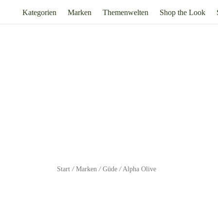
Kategorien
Marken
Themenwelten
Shop the Look
Start
/
Marken
/
Güde
/
Alpha Olive