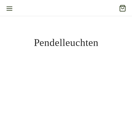
Pendelleuchten
Pendellampe rund
Pendellampe schmal
3.199,00
€
2.299,00
€
Inkl. 19% Mehrwertsteuer
Inkl. 19% Mehrwertsteuer
zzgl.
Versand
zzgl.
Versand