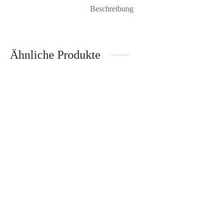
Beschreibung
Ähnliche Produkte
-
%
Gesteppte Tagesdecke Kerala V1 – Bassetti
Bettwäsche Nairobi M1 135×200 cm – Bassetti
149,00
€
Inkl. 19% Mehrwertsteuer
zzgl.
Versand