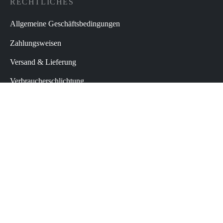
RECHTLICHES
Allgemeine Geschäftsbedingungen
Zahlungsweisen
Versand & Lieferung
Verbraucherschlichtung
Widerrufsbelehrung
Datenschutz
Impressum
Vertrag widerrufen