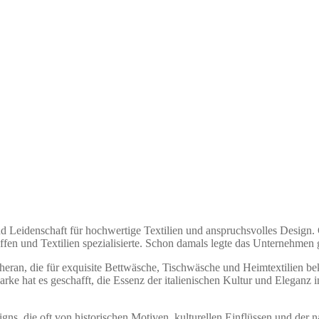
und Leidenschaft für hochwertige Textilien und anspruchsvolles Design.
ffen und Textilien spezialisierte. Schon damals legte das Unternehmen 
eran, die für exquisite Bettwäsche, Tischwäsche und Heimtextilien be
ke hat es geschafft, die Essenz der italienischen Kultur und Eleganz i
ns, die oft von historischen Motiven, kulturellen Einflüssen und der natü