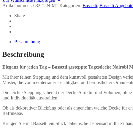
Zur Wunschliste hinzufügen
-
Artikelnummer:
Bassetti
63221-N-M1
Kategorien:
Bassetti
,
Bassetti Angebot
Menge
Share
Beschreibung
Beschreibung
Eleganz für jeden Tag – Bassetti gesteppte Tagesdecke Nairobi 
Mit ihrer feinen Steppung und dem kunstvoll gestalteten Design verl
Muster, die von mediterraner Leichtigkeit und fernöstlicher Ornamentik
Die leichte Steppung schenkt der Decke Struktur und Volumen, ohne an 
und Individualität ausstrahlen.
Ob als dekorativer Blickfang oder als angenehm weiche Decke für ent
Raffinesse.
Bringen Sie mit Bassetti ein Stück italienische Lebensart in Ihr Zuhause