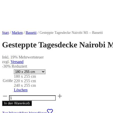
Start
/
Marken
/
Bassetti
/
Gesteppte Tagesdecke Nairobi M1 – Bassetti
Gesteppte Tagesdecke Nairobi M
Inkl. 19% Mehrwertsteuer
zzgl.
Versand
-
30
%
Reduziert
180 x 255 cm
Größe
220 x 255 cm
240 x 255 cm
Löschen
Gesteppte
Tagesdecke
In den Warenkorb
Nairobi
M1