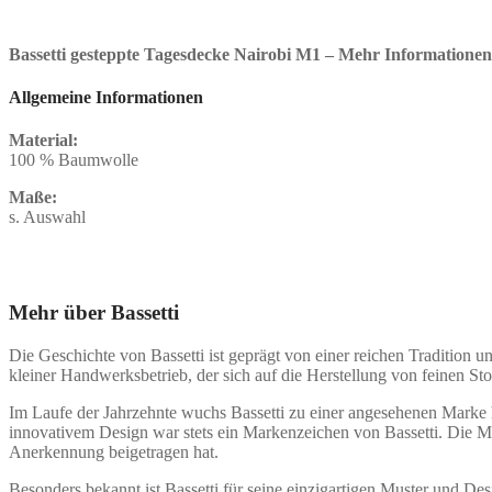
Bassetti gesteppte Tagesdecke Nairobi M1 – Mehr Informationen
Allgemeine Informationen
Material:
100 % Baumwolle
Maße:
s. Auswahl
Mehr über Bassetti
Die Geschichte von Bassetti ist geprägt von einer reichen Tradition 
kleiner Handwerksbetrieb, der sich auf die Herstellung von feinen Sto
Im Laufe der Jahrzehnte wuchs Bassetti zu einer angesehenen Marke h
innovativem Design war stets ein Markenzeichen von Bassetti. Die Mar
Anerkennung beigetragen hat.
Besonders bekannt ist Bassetti für seine einzigartigen Muster und Desig