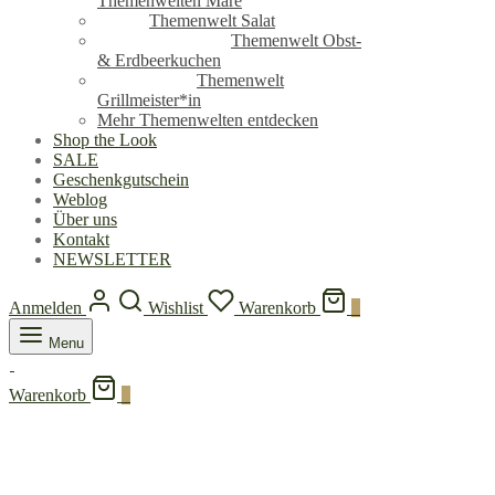
Themenwelten Mare
Themenwelt Salat
Themenwelt Obst-
& Erdbeerkuchen
Themenwelt
Grillmeister*in
Mehr Themenwelten entdecken
Shop the Look
SALE
Geschenkgutschein
Weblog
Über uns
Kontakt
NEWSLETTER
Anmelden
Wishlist
Warenkorb
0
Menu
Warenkorb
0