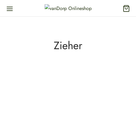
Zieher
Dekanter Doppio – Zieher
Dekanter Eddy – Zieher
334,50
€
Inkl. 19% Mehrwertsteuer
339,00
€