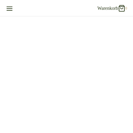
Warenkorb
0
0
Warenkorb
Updating…
Es befinden sich keine Produkte im Warenkorb.
Einkaufen fortsetzen