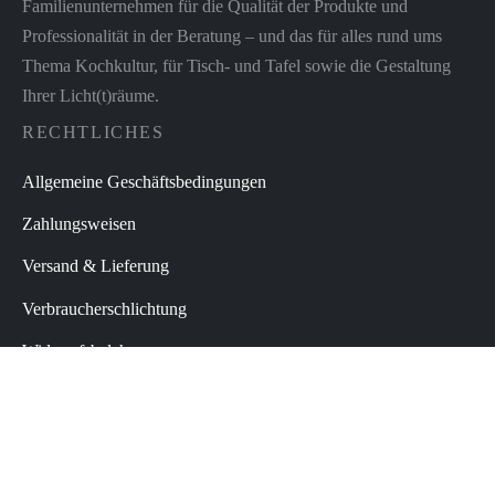
Familienunternehmen für die Qualität der Produkte und
Professionalität in der Beratung – und das für alles rund ums
Thema Kochkultur, für Tisch- und Tafel sowie die Gestaltung
Ihrer Licht(t)räume.
RECHTLICHES
Allgemeine Geschäftsbedingungen
Zahlungsweisen
Versand & Lieferung
Verbraucherschlichtung
Widerrufsbelehrung
Datenschutz
Impressum
Vertrag widerrufen