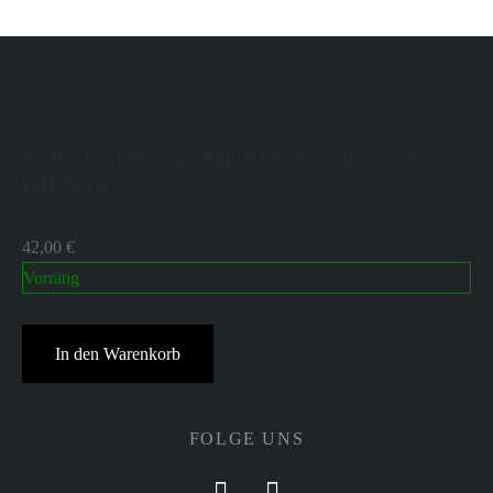
Weiterlesen
Solid Color Suppenteller Kornblume -
Dibbern
42,00
€
Vorrätig
In den Warenkorb
FOLGE UNS