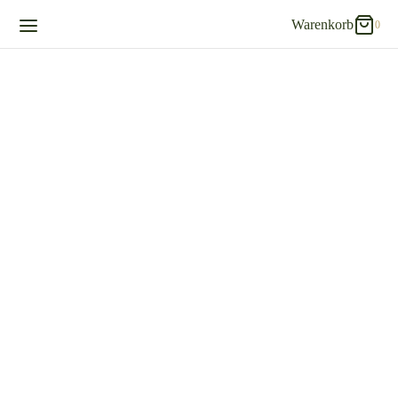
Warenkorb
0
0
Warenkorb
Updating…
Es befinden sich keine Produkte im Warenkorb.
Einkaufen fortsetzen