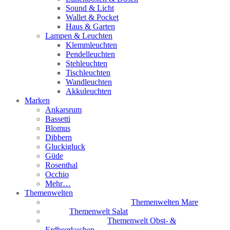
Sound & Licht
Wallet & Pocket
Haus & Garten
Lampen & Leuchten
Klemmleuchten
Pendelleuchten
Stehleuchten
Tischleuchten
Wandleuchten
Akkuleuchten
Marken
Ankarsrum
Bassetti
Blomus
Dibbern
Gluckigluck
Güde
Rosenthal
Occhio
Mehr…
Themenwelten
Themenwelten Mare
Themenwelt Salat
Themenwelt Obst- &
Erdbeerkuchen