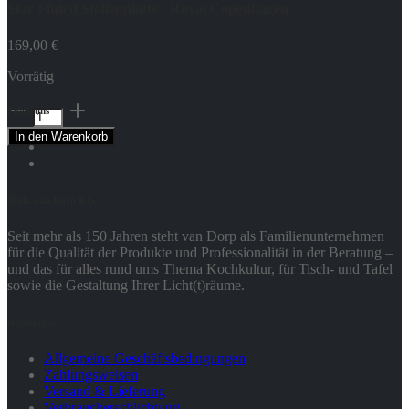
Star Fluted Stollenplatte - Royal Copenhagen
169,00
€
Vorrätig
Star
Folge uns
Fluted
In den Warenkorb
Stollenplatte
-
Royal
Copenhagen
Wilh. van Dorp KG
Menge
Seit mehr als 150 Jahren steht van Dorp als Familienunternehmen
für die Qualität der Produkte und Professionalität in der Beratung –
und das für alles rund ums Thema Kochkultur, für Tisch- und Tafel
sowie die Gestaltung Ihrer Licht(t)räume.
Rechtliches
Allgemeine Geschäftsbedingungen
Zahlungsweisen
Versand & Lieferung
Verbraucherschlichtung