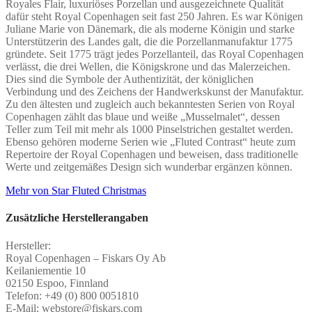
Royales Flair, luxuriöses Porzellan und ausgezeichnete Qualität
dafür steht Royal Copenhagen seit fast 250 Jahren. Es war Königen
Juliane Marie von Dänemark, die als moderne Königin und starke
Unterstützerin des Landes galt, die die Porzellanmanufaktur 1775
gründete.
Seit 1775 trägt jedes Porzellanteil, das Royal Copenhagen
verlässt,
die drei Wellen, die Königskrone und das Malerzeichen.
Dies sind die Symbole der Authentizität, der königlichen
Verbindung und des Zeichens der Handwerkskunst der Manufaktur.
Zu den ältesten und zugleich auch bekanntesten Serien von Royal
Copenhagen zählt das blaue und weiße „Musselmalet“, dessen
Teller zum Teil mit mehr als 1000 Pinselstrichen gestaltet werden.
Ebenso gehören moderne Serien wie „Fluted Contrast“ heute zum
Repertoire der Royal Copenhagen und beweisen, dass traditionelle
Werte und zeitgemäßes Design sich wunderbar ergänzen können.
Mehr von Star Fluted Christmas
Zusätzliche Herstellerangaben
Hersteller:
Royal Copenhagen – Fiskars Oy Ab
Keilaniementie 10
02150 Espoo, Finnland
Telefon: +49 (0) 800 0051810
E-Mail: webstore@fiskars.com