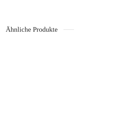
59,95
€
Inkl. 19% Mehrwertsteuer
zzgl.
Versand
Ähnliche Produkte
Alpha Olive Kochmesser
Gourmet Vespermesser –
16cm – Güde
Zassenhaus
143,00
€
18,95
€
Inkl. 19% Mehrwertsteuer
Inkl. 19% Mehrwertsteuer
zzgl.
Versand
zzgl.
Versand