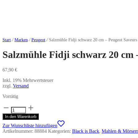
Start
/
Marken
/
Peugeot
/
Salzmühle Fidji schwarz 20 cm – Peugeot Saveurs
Salzmühle Fidji schwarz 20 cm 
67,90
€
Inkl. 19% Mehrwertsteuer
zzgl.
Versand
Vorrätig
Salzmühle
Fidji
In den Warenkorb
schwarz
20
Zur Wunschliste hinzufügen
cm
Artikelnummer:
88884
Kategorien:
Black is Back
,
Mahlen & Mörser
-