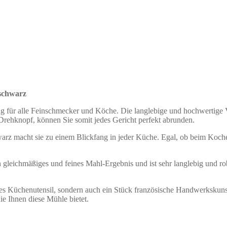
 schwarz
ug für alle Feinschmecker und Köche. Die langlebige und hochwertige 
Drehknopf, können Sie somit jedes Gericht perfekt abrunden.
arz macht sie zu einem Blickfang in jeder Küche. Egal, ob beim Kochen
n gleichmäßiges und feines
Mahl-Ergebnis
und ist sehr
langlebig
und
ro
ches Küchenutensil, sondern auch ein Stück französische Handwerkskun
e Ihnen diese Mühle bietet.