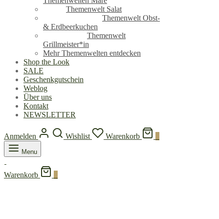
Themenwelten Mare
Themenwelt Salat
Themenwelt Obst-
& Erdbeerkuchen
Themenwelt
Grillmeister*in
Mehr Themenwelten entdecken
Shop the Look
SALE
Geschenkgutschein
Weblog
Über uns
Kontakt
NEWSLETTER
Anmelden
Wishlist
Warenkorb
0
Menu
Warenkorb
0