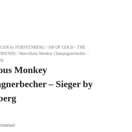
EGER by FÜRSTENBERG
/
SIP OF GOLD - THE
FRIENDS
/
Marvellous Monkey Champagnerbecher –
rg
ous Monkey
nerbecher – Sieger by
berg
rtsteuer