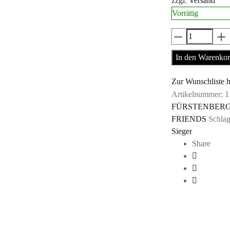
zzgl.
Versand
Vorrätig
Marvellous
Monkey
In den Warenko
Champagnerb
-
Zur Wunschliste 
Sieger
Artikelnummer:
1
by
FÜRSTENBER
Fürstenberg
FRIENDS
Schla
Menge
Sieger
Share