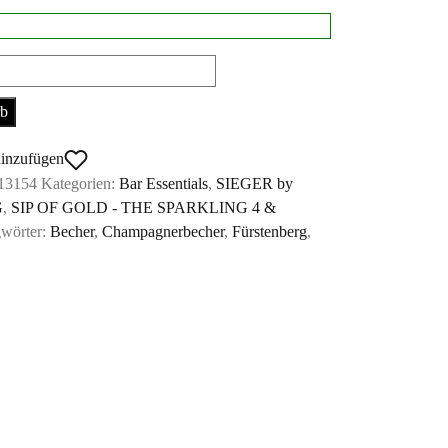
rb
echer
hinzufügen
13154
Kategorien:
Bar Essentials
,
SIEGER by
G
,
SIP OF GOLD - THE SPARKLING 4 &
gwörter:
Becher
,
Champagnerbecher
,
Fürstenberg
,