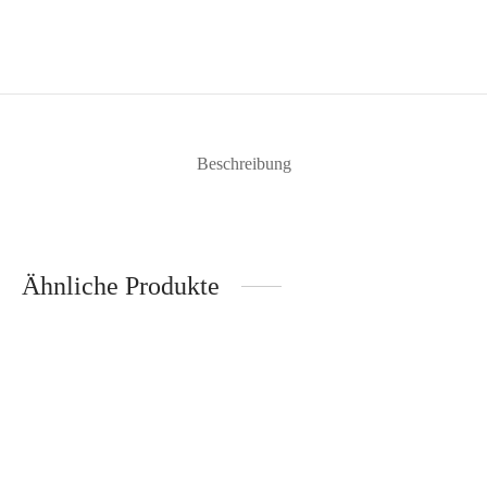
Beschreibung
Ähnliche Produkte
LED Akkuleuchte Indoor &
LED Akku-Stehleuchte
Outdoor – Metallic Gold
Indoor & Outdoor –