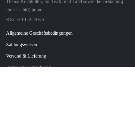
Thema Kochkultur, für Tisch- und Tafel sowie die Gestaltung
Ihrer Licht(t)räume.
RECHTLICHES
Allgemeine Geschäftsbedingungen
Zahlungsweisen
Versand & Lieferung
Verbraucherschlichtung
Widerrufsbelehrung
Datenschutz
Impressum
Vertrag widerrufen