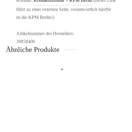
Kontakt:
Kontaktformular – KPM Berlin
(dieser Link
führt zu einer externen Seite, verantwortlich hierfür
ist die KPM Berlin!)
Artikelnummer des Herstellers:
39858400
Ähnliche Produkte
Zur Wunschliste hinzufügen
Zur Wunschliste hinzufügen
In den Warenkorb
In den Warenkorb
Schnellansicht
Schnellansicht