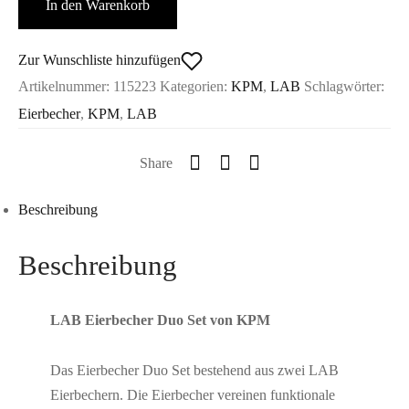
In den Warenkorb
Set
-
KPM
Zur Wunschliste hinzufügen
Menge
Artikelnummer:
115223
Kategorien:
KPM
,
LAB
Schlagwörter:
Eierbecher
,
KPM
,
LAB
Share
Beschreibung
Beschreibung
LAB Eierbecher Duo Set von KPM
Das Eierbecher Duo Set bestehend aus zwei LAB
Eierbechern. Die Eierbecher vereinen funktionale