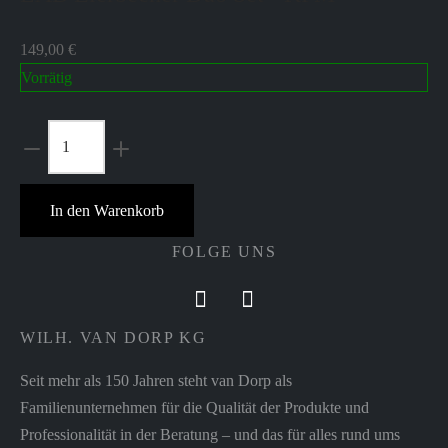
149,00
€
Vorrätig
LAB
Eierbecher
Duo
In den Warenkorb
Set
-
FOLGE UNS
KPM
Menge
WILH. VAN DORP KG
Seit mehr als 150 Jahren steht van Dorp als
Familienunternehmen für die Qualität der Produkte und
Professionalität in der Beratung – und das für alles rund ums