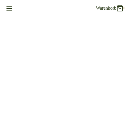
Warenkorb
0
0
Warenkorb
Updating…
Es befinden sich keine Produkte im Warenkorb.
Einkaufen fortsetzen