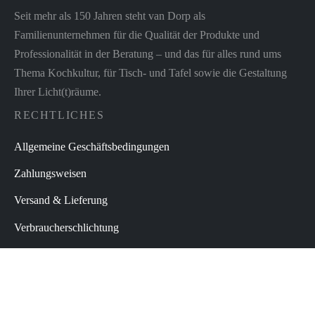
Seit mehr als 150 Jahren steht van Dorp als
Familienunternehmen für die Qualität der Produkte und
Professionalität in der Beratung – und das für alles rund ums
Thema Kochkultur, für Tisch- und Tafel sowie die Gestaltung
Ihrer Licht(t)räume.
RECHTLICHES
Allgemeine Geschäftsbedingungen
Zahlungsweisen
Versand & Lieferung
Verbraucherschlichtung
Widerrufsbelehrung
Datenschutz
Impressum