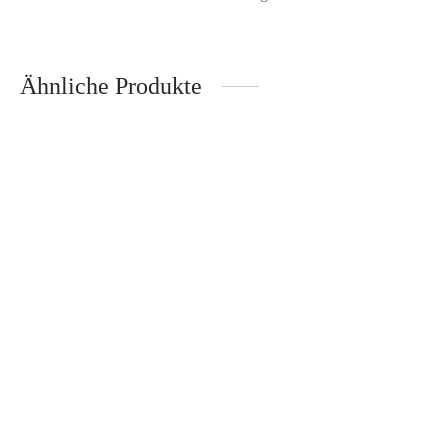
Ähnliche Produkte
Kindergeschirr Leo Löwe 5-tlg. – ASA
39,95
€
Inkl. 19% Mehrwertsteuer
zzgl.
Versand
Kindertischset Croco Krokodil – ASA