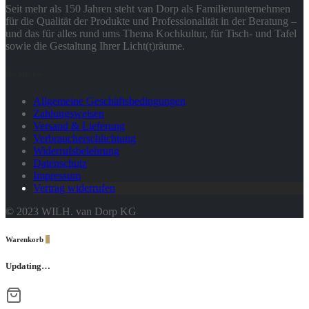
Seit mehr als 150 Jahren steht van Dorp als Familienunternehmen
für die Qualität der Produkte und Professionalität in der Beratung –
und das für alles rund ums Thema Kochkultur, für Tisch- und Tafel
sowie die Gestaltung Ihrer Licht(t)räume.
Rechtliches
Allgemeine Geschäftsbedingungen
Zahlungsweisen
Versand & Lieferung
Verbraucherschlichtung
Widerrufsbelehrung
Datenschutz
Impressum
Vertrag widerrufen
© 2023 WILH. van Dorp KG
Warenkorb
0
Updating…