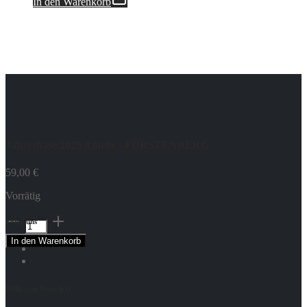
In den Warenkorb
Jahreshase 2025 Amelie - FÜRSTENBERG
59,00
€
Vorrätig
Jahreshase
Folge uns
2025
In den Warenkorb
Amelie
-
FÜRSTENBERG
Menge
Wilh. van Dorp KG