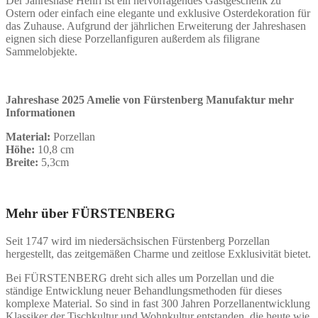
Der Jahreshase Henri ist ein hervorragendes Gastgeschenk zu
Ostern oder einfach eine elegante und exklusive Osterdekoration für
das Zuhause. Aufgrund der jährlichen Erweiterung der Jahreshasen
eignen sich diese Porzellanfiguren außerdem als filigrane
Sammelobjekte.
Jahreshase 2025 Amelie von Fürstenberg Manufaktur mehr
Informationen
Material:
Porzellan
Höhe:
10,8 cm
Breite:
5,3cm
Mehr über FÜRSTENBERG
Seit 1747 wird im niedersächsischen Fürstenberg Porzellan
hergestellt, das zeitgemäßen Charme und zeitlose Exklusivität bietet.
Bei FÜRSTENBERG dreht sich alles um Porzellan und die
ständige Entwicklung neuer Behandlungsmethoden für dieses
komplexe Material. So sind in fast 300 Jahren Porzellanentwicklung
Klassiker der Tischkultur und Wohnkultur entstanden, die heute wie