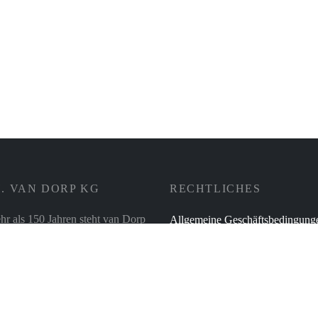
tenhalter mit Porzellanvogel –
Schale Porzellangeschichten Vög
Räder
Inkl. 19% Mehrwertsteuer
zzgl.
Versand
Inkl. 19% MwSt.
zzgl
11,95
€
. VAN DORP KG
RECHTLICHES
hr als 150 Jahren steht van Dorp
Allgemeine Geschäftsbedingung
ilienunternehmen für die
Zahlungsweisen
t der Produkte und
Versand & Lieferung
ionalität in der Beratung – und
r alles rund ums Thema
Verbraucherschlichtung
tur, für Tisch- und Tafel sowie