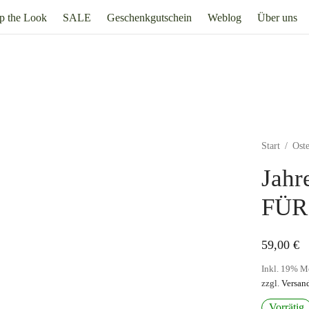
p the Look
SALE
Geschenkgutschein
Weblog
Über uns
Start
/
Ost
Jahr
FÜR
59,00
€
Inkl. 19% M
zzgl.
Versan
Vorrätig