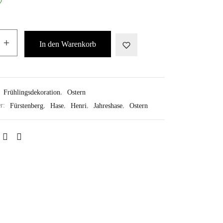
In den Warenkorb
:
Frühlingsdekoration
,
Ostern
er:
Fürstenberg
,
Hase
,
Henri
,
Jahreshase
,
Ostern