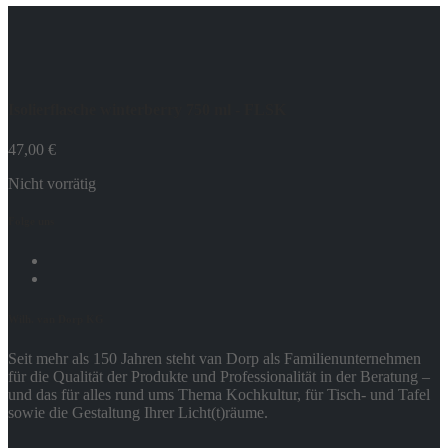
Isolierflasche winterberry 750 ml - FLSK
47,00
€
Nicht vorrätig
Folge uns
Wilh. van Dorp KG
Seit mehr als 150 Jahren steht van Dorp als Familienunternehmen
für die Qualität der Produkte und Professionalität in der Beratung –
und das für alles rund ums Thema Kochkultur, für Tisch- und Tafel
sowie die Gestaltung Ihrer Licht(t)räume.