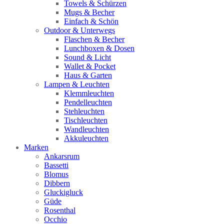
Towels & Schürzen
Mugs & Becher
Einfach & Schön
Outdoor & Unterwegs
Flaschen & Becher
Lunchboxen & Dosen
Sound & Licht
Wallet & Pocket
Haus & Garten
Lampen & Leuchten
Klemmleuchten
Pendelleuchten
Stehleuchten
Tischleuchten
Wandleuchten
Akkuleuchten
Marken
Ankarsrum
Bassetti
Blomus
Dibbern
Gluckigluck
Güde
Rosenthal
Occhio