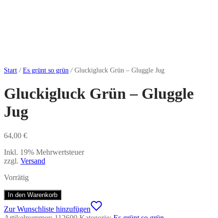
Start
/
Es grünt so grün
/
Gluckigluck Grün – Gluggle Jug
Gluckigluck Grün – Gluggle
Jug
64,00
€
Inkl. 19% Mehrwertsteuer
zzgl.
Versand
Vorrätig
In den Warenkorb
Zur Wunschliste hinzufügen
Artikelnummer:
112600
Kategorie:
Es grünt so grün