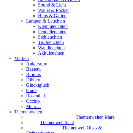
Sound & Licht
Wallet & Pocket
Haus & Garten
Lampen & Leuchten
Klemmleuchten
Pendelleuchten
Stehleuchten
Tischleuchten
Wandleuchten
Akkuleuchten
Marken
Ankarsrum
Bassetti
Blomus
Dibbern
Gluckigluck
Güde
Rosenthal
Occhio
Mehr…
Themenwelten
Themenwelten Mare
Themenwelt Salat
Themenwelt Obst- &