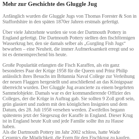
Mehr zur Geschichte des Gluggle Jug
Anfänglich wurden die Gluggle Jugs von Thomas Forester & Son in
Staffordshire in den späten 1870er Jahren erstmals gefertigt.
Über viele Jahrzehnte wurden sie von der Dartmouth Pottery in
England gefertigt. Die Dartmouth Pottery stellten den fischförmigen
Wasserkrug her, den sie damals selber als „Gurgling Fish Jugs“
bewarben – eine Neuheit, die immer Aufmerksamkeit erregt und so
ist es dementsprechend bis heute.
Große Popularität erlangten die Fisch Karaffen, als ein ganz
besonderes Paar der Krüge 1958 für die Queen und Prinz Philip
anlässlich ihres Besuchs im Britannia Naval College zur Verleihung
der neuen Flaggen hergestellt und anschließend an das Königspaar
überreicht wurden. Der Gluggle Jug avancierte zu einem begehrten
Sammelobjekte. Damals war es der kommandierende Offizier des
Colleges, der die Krüge in Auftrag gab. Sie sollten 9 Zoll groß sein,
grün glasiert und zudem mit den königlichen Insignien und dem
Datum, des 28. Juli 1958 versehen werden. Zweifellos begann
spätestens jetzt der Siegeszug der Karaffe in England. Dieser Krug
ist in England heute Kult und jede Familie sollte ihn zu Hause
haben.
Als die Dartmouth Pottery im Jahr 2002 schloss, hatte Wade
Ceramics die Möglichkeit, die Form für den Fischkrug zu kaufen,