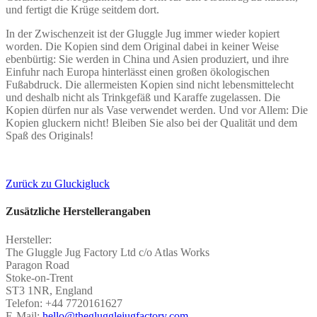
und fertigt die Krüge seitdem dort.
In der Zwischenzeit ist der Gluggle Jug immer wieder kopiert
worden. Die Kopien sind dem Original dabei in keiner Weise
ebenbürtig: Sie werden in China und Asien produziert, und ihre
Einfuhr nach Europa hinterlässt einen großen ökologischen
Fußabdruck. Die allermeisten Kopien sind nicht lebensmittelecht
und deshalb nicht als Trinkgefäß und Karaffe zugelassen. Die
Kopien dürfen nur als Vase verwendet werden. Und vor Allem: Die
Kopien gluckern nicht! Bleiben Sie also bei der Qualität und dem
Spaß des Originals!
Zurück zu Gluckigluck
Zusätzliche Herstellerangaben
Hersteller:
The Gluggle Jug Factory Ltd c/o Atlas Works
Paragon Road
Stoke-on-Trent
ST3 1NR, England
Telefon: +44 7720161627
E-Mail:
hello@theglugglejugfactory.com