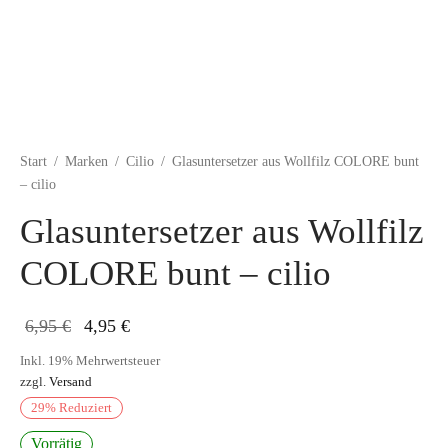
Start
/
Marken
/
Cilio
/
Glasuntersetzer aus Wollfilz COLORE bunt
– cilio
Glasuntersetzer aus Wollfilz
COLORE bunt – cilio
Ursprünglicher
Aktueller
6,95
€
4,95
€
Preis war:
Preis ist:
Inkl. 19% Mehrwertsteuer
zzgl.
Versand
6,95 €
4,95 €.
29
%
Reduziert
Vorrätig