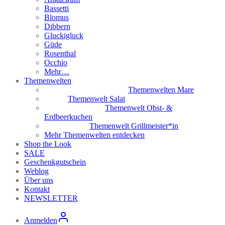
Bassetti
Blomus
Dibbern
Gluckigluck
Güde
Rosenthal
Occhio
Mehr…
Themenwelten
Themenwelten Mare
Themenwelt Salat
Themenwelt Obst- &
Erdbeerkuchen
Themenwelt Grillmeister*in
Mehr Themenwelten entdecken
Shop the Look
SALE
Geschenkgutschein
Weblog
Über uns
Kontakt
NEWSLETTER
Anmelden