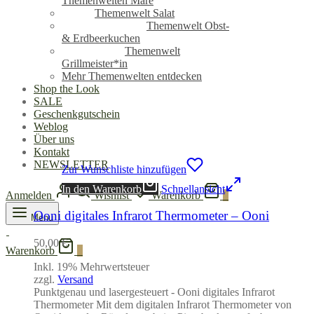
Themenwelten Mare
Themenwelt Salat
Themenwelt Obst-
& Erdbeerkuchen
Themenwelt
Grillmeister*in
Mehr Themenwelten entdecken
Shop the Look
SALE
Geschenkgutschein
Weblog
Über uns
Kontakt
NEWSLETTER
Zur Wunschliste hinzufügen
In den Warenkorb
Schnellansicht
Anmelden
Wishlist
Warenkorb
0
Ooni digitales Infrarot Thermometer – Ooni
Menu
50,00
€
Warenkorb
0
Inkl. 19% Mehrwertsteuer
zzgl.
Versand
Punktgenau und lasergesteuert - Ooni digitales Infrarot
Thermometer Mit dem digitalen Infrarot Thermometer von