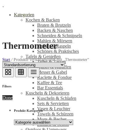
Kategorien
Kochen & Backen
Braten & Brutzeln
Backen & Naschen
Schneiden & Schnipseln
Mahlen & Mörsern
Thermometer
Reiben & Raspeln
Schönes & Praktisches
Tafeln & Genießen
Start
/
Produkte verschlagwortet mit „Thermometer“
Teller & Tassen
Gläser & Karaffen
Messer & Gabel
Raclette & Fondue
Kaffee & Tee
Filters
Bar Essentials
Kuscheln & Dekorieren
Done
Kuscheln & Schlafen
Sets & Servietten
Vasen & Leuchter
Produkt-Kategorien
Towels & Schürzen
Mugs & Becher
Einfach & Schön
Outdoor & Unterwegs