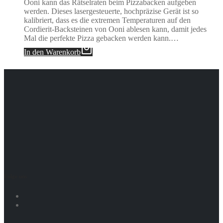
Ooni kann das Rätselraten beim Pizzabacken aufgeben
werden. Dieses lasergesteuerte, hochpräzise Gerät ist so
kalibriert, dass es die extremen Temperaturen auf den
Cordierit-Backsteinen von Ooni ablesen kann, damit jedes
Mal die perfekte Pizza gebacken werden kann.…
In den Warenkorb
Folge uns