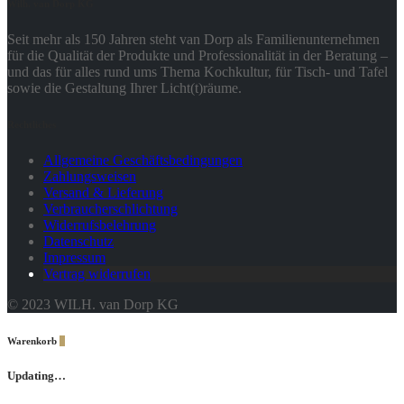
Wilh. van Dorp KG
Seit mehr als 150 Jahren steht van Dorp als Familienunternehmen
für die Qualität der Produkte und Professionalität in der Beratung –
und das für alles rund ums Thema Kochkultur, für Tisch- und Tafel
sowie die Gestaltung Ihrer Licht(t)räume.
Rechtliches
Allgemeine Geschäftsbedingungen
Zahlungsweisen
Versand & Lieferung
Verbraucherschlichtung
Widerrufsbelehrung
Datenschutz
Impressum
Vertrag widerrufen
© 2023 WILH. van Dorp KG
Warenkorb
0
Updating…