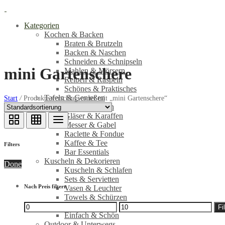
Kategorien
Kochen & Backen
Braten & Brutzeln
Backen & Naschen
Schneiden & Schnipseln
mini Gartenschere
Mahlen & Mörsern
Reiben & Raspeln
Schönes & Praktisches
Tafeln & Genießen
Start
/
Produkte verschlagwortet mit „mini Gartenschere“
Teller & Tassen
Gläser & Karaffen
Messer & Gabel
Raclette & Fondue
Kaffee & Tee
Filters
Bar Essentials
Kuscheln & Dekorieren
Done
Kuscheln & Schlafen
Sets & Servietten
Nach Preis filtern
Vasen & Leuchter
Towels & Schürzen
Min.
Max.
Mugs & Becher
Fi
Preis
Preis
Einfach & Schön
Outdoor & Unterwegs