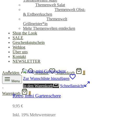
Themenwelten Mare
Themenwelt Salat
Themenwelt Obst-
& Erdbeerkuchen
Themenwelt
Grillmeister*in
Mehr Themenwelten entdecken
Shop the Look
SALE
Geschenkgutschein
Weblog
Über uns
Kontakt
NEWSLETTER
Anmelden
Wishlist
Warenkorb
0
Zur Wunschliste hinzufügen
Menu
In den Warenkorb
Schnellansicht
Warenkorb
0
Retro mini Gartenschere
9,95
€
Inkl. 19% Mehrwertsteuer