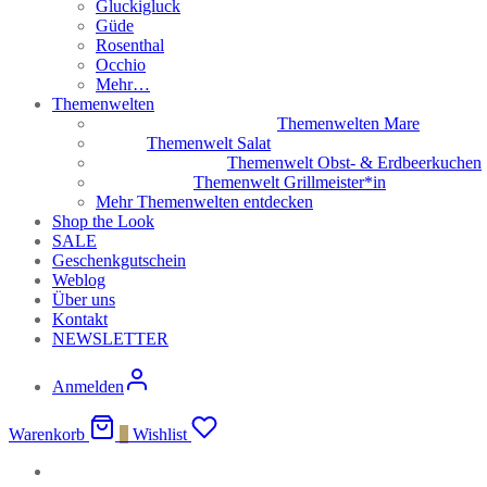
Gluckigluck
Güde
Rosenthal
Occhio
Mehr…
Themenwelten
Themenwelten Mare
Themenwelt Salat
Themenwelt Obst- & Erdbeerkuchen
Themenwelt Grillmeister*in
Mehr Themenwelten entdecken
Shop the Look
SALE
Geschenkgutschein
Weblog
Über uns
Kontakt
NEWSLETTER
Anmelden
Warenkorb
0
Wishlist