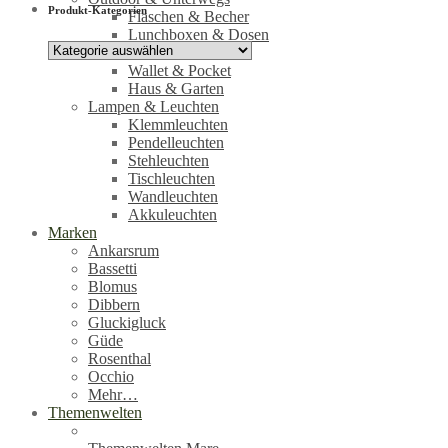
Produkt-Kategorien
Flaschen & Becher
Lunchboxen & Dosen
Sound & Licht
Wallet & Pocket
Haus & Garten
Lampen & Leuchten
Klemmleuchten
Pendelleuchten
Stehleuchten
Tischleuchten
Wandleuchten
Akkuleuchten
Marken
Ankarsrum
Bassetti
Blomus
Dibbern
Gluckigluck
Güde
Rosenthal
Occhio
Mehr…
Themenwelten