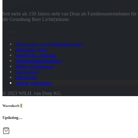
Wilh. van Dorp KG
Seit mehr als 150 Jahren steht van Dorp als Familienunternehmen für 
die Gestaltung Ihrer Licht(t)räume.
Rechtliches
Allgemeine Geschäftsbedingungen
Zahlungsweisen
Versand & Lieferung
Verbraucherschlichtung
Widerrufsbelehrung
Datenschutz
Impressum
Vertrag widerrufen
© 2023 WILH. van Dorp KG
Warenkorb
0
Updating…