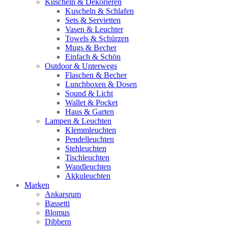
Kuscheln & Dekorieren
Kuscheln & Schlafen
Sets & Servietten
Vasen & Leuchter
Towels & Schürzen
Mugs & Becher
Einfach & Schön
Outdoor & Unterwegs
Flaschen & Becher
Lunchboxen & Dosen
Sound & Licht
Wallet & Pocket
Haus & Garten
Lampen & Leuchten
Klemmleuchten
Pendelleuchten
Stehleuchten
Tischleuchten
Wandleuchten
Akkuleuchten
Marken
Ankarsrum
Bassetti
Blomus
Dibbern