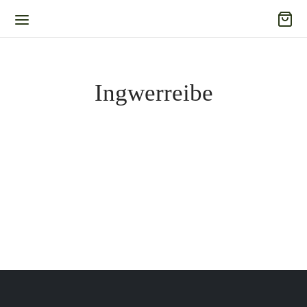
Ingwerreibe
Ingwerreibe Keramik – GEFU
15,95
€
Inkl. 19% Mehrwertsteuer
zzgl.
Versand