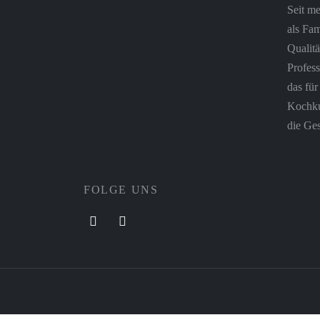
Seit me
als Fam
Qualitä
Profess
das fü
Kochkul
die Ges
FOLGE UNS