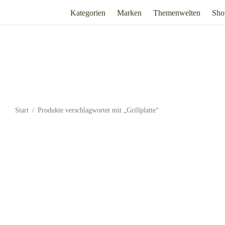
Kategorien
Marken
Themenwelten
Sho
Start
/
Produkte verschlagwortet mit „Grillplatte“
Grill- und Servierplatte eckig BBQ –
Grillkorb BB
Küchenprofi
Inkl
13,95
€
Inkl. 19% Mehrwertsteuer
zzgl.
Versand
39,95
€