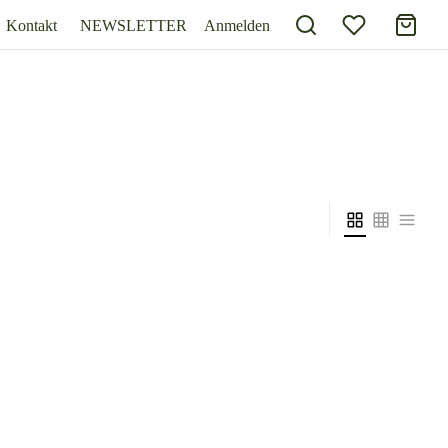
Kontakt
NEWSLETTER
Anmelden
Grillplatte Provence Gusseisen – Küchenprofi
zzgl.
Versand
Inkl. 19% Mehrwertsteuer
zzgl.
Versand
115,00
€