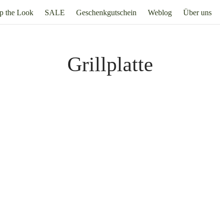
p the Look
SALE
Geschenkgutschein
Weblog
Über uns
Grillplatte
Q rund – Küchenprofi
Grillplatte BBQ – Küchenprofi
. 19% Mehrwertsteuer
zzgl.
Versand
Inkl. 19% Mehrwertsteuer
35,95
€