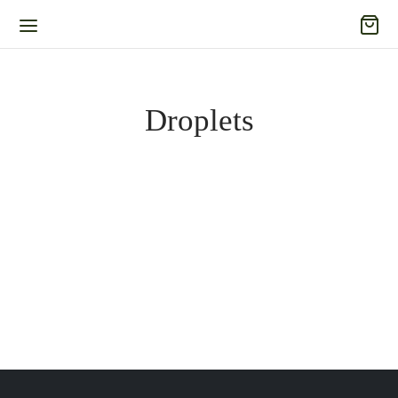
Droplets
Vesi Vase Dropletes 25 cm –
Rosenthal
155,00
€
Inkl. 19% Mehrwertsteuer
zzgl.
Versand