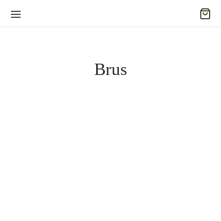
Brus
Ersatzflasche BRUS Steel –
Wassersprudler BRUS Black
Stelton
Metallic – Stelton
29,95
€
210,00
€