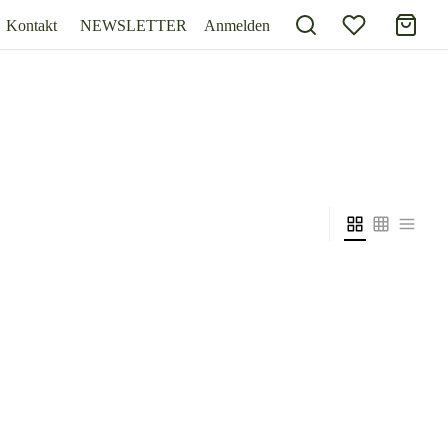
Kontakt
NEWSLETTER
Anmelden
chtmann
Noblesse Teeglas 2er Set – Nachtmann
zzgl.
Versand
Inkl. 19% Mehrwertsteuer
zzgl.
Versand
21,90
€