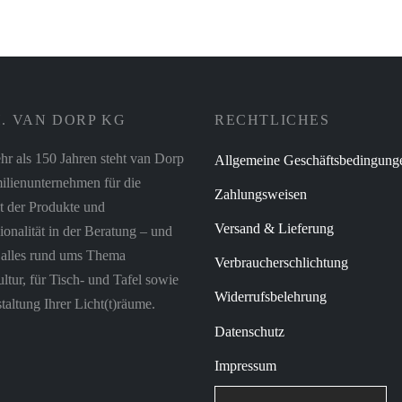
. VAN DORP KG
RECHTLICHES
hr als 150 Jahren steht van Dorp
Allgemeine Geschäftsbedingung
ilienunternehmen für die
Zahlungsweisen
t der Produkte und
Versand & Lieferung
ionalität in der Beratung – und
r alles rund ums Thema
Verbraucherschlichtung
tur, für Tisch- und Tafel sowie
Widerrufsbelehrung
taltung Ihrer Licht(t)räume.
Datenschutz
Impressum