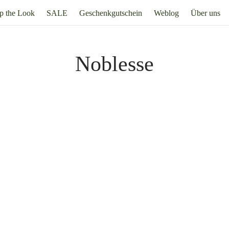
p the Look
SALE
Geschenkgutschein
Weblog
Über uns
Noblesse
 4er Set – Nachtmann
Noblesse Stamper 4er Set – Na
. 19% Mehrwertsteuer
zzgl.
Versand
Inkl. 19% Mehrwertsteuer
19,90
€