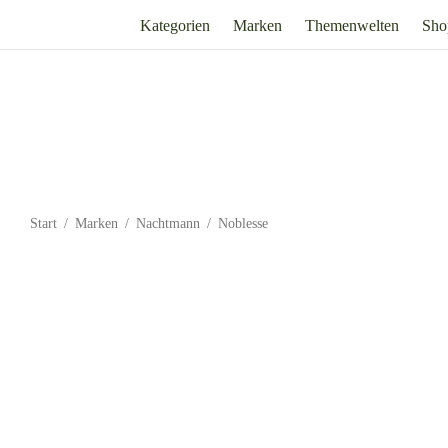
Kategorien
Marken
Themenwelten
Sho
Start
/
Marken
/
Nachtmann
/
Noblesse
Noblesse Longdrinkglas 4er Set – Nachtmann
Noblesse SOF
Inkl. 19% Mehrwertsteuer
zzgl.
Versand
Inkl
24,90
€
24,90
€