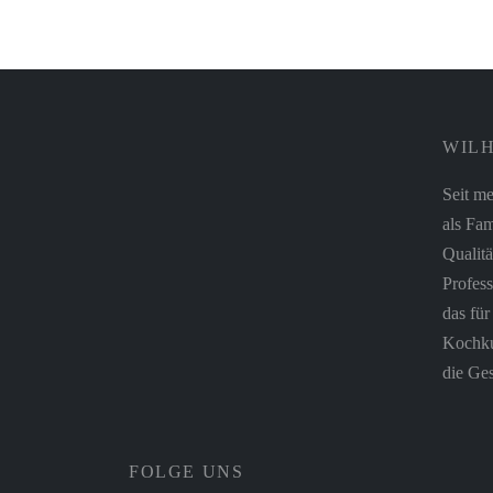
Noblesse Whiskyglas 4er Set – Nachtmann
Inkl. 19% Mehrwertsteuer
zzgl.
Versand
24,90
€
WILH
Seit me
als Fam
Qualitä
Profess
das fü
Kochkul
die Ges
FOLGE UNS