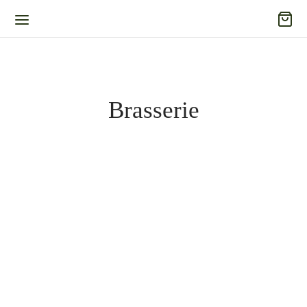
Brasserie
Brasserie Brotteller – Dibbern
Brasserie Frühstücksteller –
Dibbern