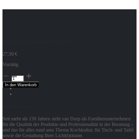
VELOCE Champagner - Riedel
27,50
€
Vorrätig
VELOCE
Folge uns
Champagner
In den Warenkorb
-
Riedel
Menge
Wilh. van Dorp KG
Seit mehr als 150 Jahren steht van Dorp als Familienunternehmen
für die Qualität der Produkte und Professionalität in der Beratung –
und das für alles rund ums Thema Kochkultur, für Tisch- und Tafel
sowie die Gestaltung Ihrer Licht(t)räume.