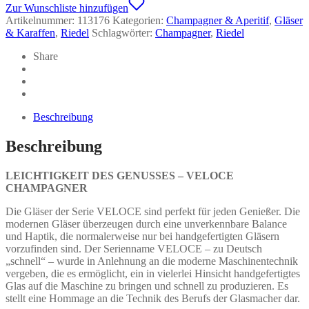
Riedel
Zur Wunschliste hinzufügen
Menge
Artikelnummer:
113176
Kategorien:
Champagner & Aperitif
,
Gläser
& Karaffen
,
Riedel
Schlagwörter:
Champagner
,
Riedel
Share
Beschreibung
Beschreibung
LEICHTIGKEIT DES GENUSSES – VELOCE
CHAMPAGNER
Die Gläser der Serie VELOCE sind perfekt für jeden Genießer. Die
modernen Gläser überzeugen durch eine unverkennbare Balance
und Haptik, die normalerweise nur bei handgefertigten Gläsern
vorzufinden sind. Der Serienname VELOCE – zu Deutsch
„schnell“ – wurde in Anlehnung an die moderne Maschinentechnik
vergeben, die es ermöglicht, ein in vielerlei Hinsicht handgefertigtes
Glas auf die Maschine zu bringen und schnell zu produzieren. Es
stellt eine Hommage an die Technik des Berufs der Glasmacher dar.