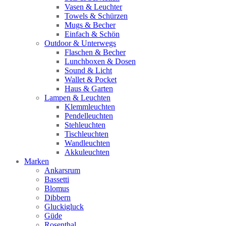
Vasen & Leuchter
Towels & Schürzen
Mugs & Becher
Einfach & Schön
Outdoor & Unterwegs
Flaschen & Becher
Lunchboxen & Dosen
Sound & Licht
Wallet & Pocket
Haus & Garten
Lampen & Leuchten
Klemmleuchten
Pendelleuchten
Stehleuchten
Tischleuchten
Wandleuchten
Akkuleuchten
Marken
Ankarsrum
Bassetti
Blomus
Dibbern
Gluckigluck
Güde
Rosenthal