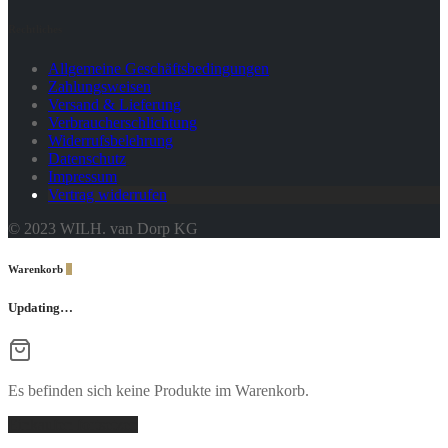
Rechtliches
Allgemeine Geschäftsbedingungen
Zahlungsweisen
Versand & Lieferung
Verbraucherschlichtung
Widerrufsbelehrung
Datenschutz
Impressum
Vertrag widerrufen
© 2023 WILH. van Dorp KG
Warenkorb
0
Updating…
Es befinden sich keine Produkte im Warenkorb.
Einkaufen fortsetzen