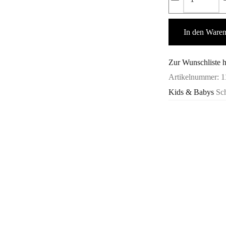
4-
tlg.
In den Ware
Party
-
Cilio
Zur Wunschliste 
Menge
Artikelnummer:
1
Kids & Babys
Sc