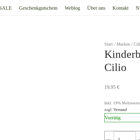
SALE
Geschenkgutschein
Weblog
Über uns
Kontakt
N
Start
/
Marken
/
Cil
Kinderb
Cilio
19,95
€
Inkl. 19% Mehrwerts
zzgl.
Versand
Vorrätig
Kinderbestec