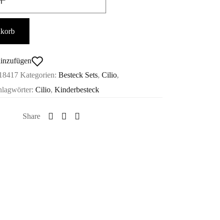
nkorb
hinzufügen
18417
Kategorien:
Besteck Sets
,
Cilio
,
hlagwörter:
Cilio
,
Kinderbesteck
Share