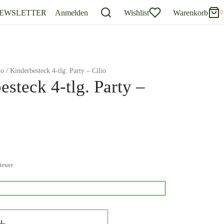
EWSLETTER
Anmelden
Wishlist
Warenkorb
0
0
Warenkorb
Updating…
io
/
Kinderbesteck 4-tlg. Party – Cilio
esteck 4-tlg. Party –
Es befinden sich keine Produkte im Warenkorb.
Einkaufen fortsetzen
teuer
k