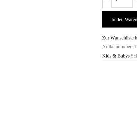
4-
tlg.
In den Ware
Princess
-
Cilio
Zur Wunschliste 
Menge
Artikelnummer:
1
Kids & Babys
Sc