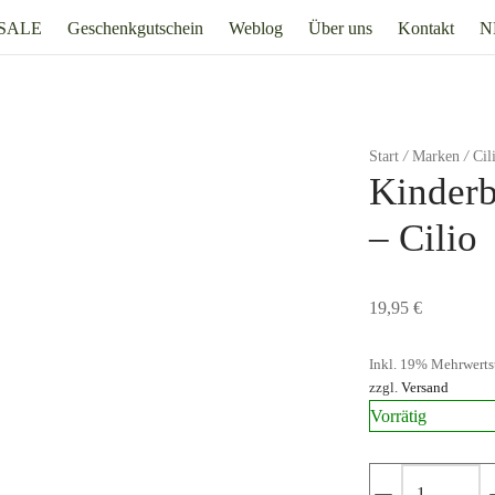
SALE
Geschenkgutschein
Weblog
Über uns
Kontakt
N
Start
/
Marken
/
Cil
Kinderb
– Cilio
19,95
€
Inkl. 19% Mehrwerts
zzgl.
Versand
Vorrätig
Kinderbestec