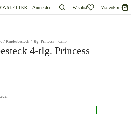
EWSLETTER
Anmelden
Wishlist
Warenkorb
0
0
Warenkorb
Updating…
io
/
Kinderbesteck 4-tlg. Princess – Cilio
esteck 4-tlg. Princess
Es befinden sich keine Produkte im Warenkorb.
Einkaufen fortsetzen
teuer
k