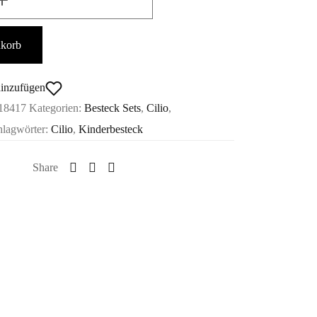
nkorb
hinzufügen
18417
Kategorien:
Besteck Sets
,
Cilio
,
hlagwörter:
Cilio
,
Kinderbesteck
Share