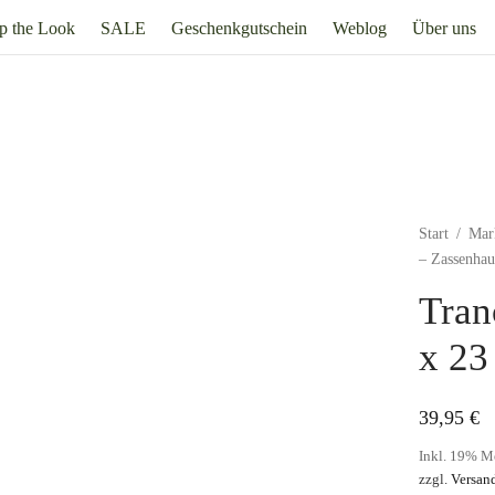
p the Look
SALE
Geschenkgutschein
Weblog
Über uns
Start
/
Mar
– Zassenhau
Tran
x 23
39,95
€
Inkl. 19% M
zzgl.
Versan