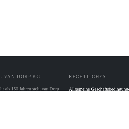
Vorratsdose Tea 250 Gramm –
Zassenhaus
debrett Eiche 26 x 17 cm –
haus
Inkl. 19% Mehrwertsteuer
zzgl
22,95
€
Inkl. 19% Mehrwertsteuer
zzgl.
Versand
. VAN DORP KG
RECHTLICHES
hr als 150 Jahren steht van Dorp
Allgemeine Geschäftsbedingung
ilienunternehmen für die
Zahlungsweisen
t der Produkte und
Versand & Lieferung
ionalität in der Beratung – und
r alles rund ums Thema
Verbraucherschlichtung
tur, für Tisch- und Tafel sowie