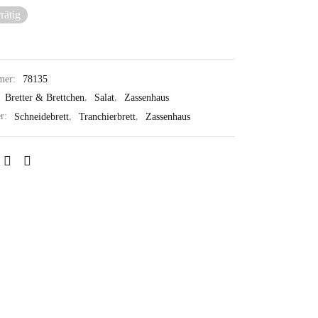
rätig
mer:
78135
:
Bretter & Brettchen
,
Salat
,
Zassenhaus
er:
Schneidebrett
,
Tranchierbrett
,
Zassenhaus