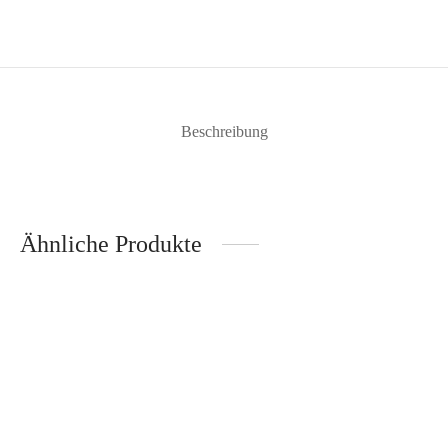
Beschreibung
Ähnliche Produkte
Multi Bowl nordic berry
Multischüssel denim hoch