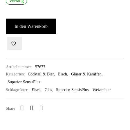
Vorrätig
In den Warenkorb
Artikelnummer:
57677
Kategorien:
Cocktail & Bier
,
Eisch
,
Gläser & Karaffen
,
Superior SensisPlus
Schlagwörter:
Eisch
,
Glas
,
Superior SensisPlus
,
Weizenbier
Share