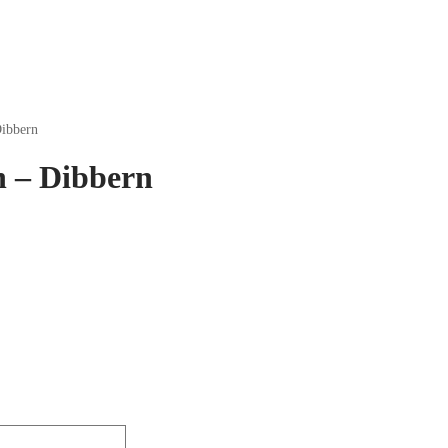
Dibbern
n – Dibbern