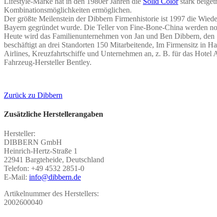
Lifestyle-Marke hat in den 1980er Jahren die
Solid Color
stark beiget
Kombinationsmöglichkeiten ermöglichen.
Der größte Meilenstein der Dibbern Firmenhistorie ist 1997 die Wie
Bayern gegründet wurde. Die Teller von Fine-Bone-China werden noch
Heute wird das Familienunternehmen von Jan und Ben Dibbern, den S
beschäftigt an drei Standorten 150 Mitarbeitende, Im Firmensitz in 
Airlines, Kreuzfahrtschiffe und Unternehmen an, z. B. für das Hotel
Fahrzeug-Hersteller Bentley.
Zurück zu Dibbern
Zusätzliche Herstellerangaben
Hersteller:
DIBBERN GmbH
Heinrich-Hertz-Straße 1
22941 Bargteheide, Deutschland
Telefon: +49 4532 2851-0
E-Mail:
info@dibbern.de
Artikelnummer des Herstellers:
2002600040