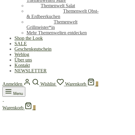
Themenwelten Mare
Themenwelt Salat
Themenwelt Obst-
& Erdbeerkuchen
Themenwelt
Grillmeister*in
Mehr Themenwelten entdecken
Shop the Look
SALE
Geschenkgutschein
Weblog
Über uns
Kontakt
NEWSLETTER
Anmelden
Wishlist
Warenkorb
0
Menu
Warenkorb
0