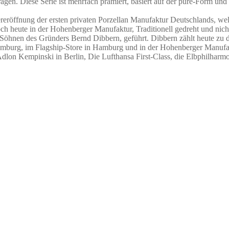
ragen. Diese Serie ist mehrfach prämiert, basiert auf der pure-Form un
dereröffnung der ersten privaten Porzellan Manufaktur Deutschlands,
 heute in der Hohenberger Manufaktur, Traditionell gedreht und nicht
öhnen des Gründers Bernd Dibbern, geführt. Dibbern zählt heute zu d
Hamburg, im Flagship-Store in Hamburg und in der Hohenberger Manufakt
 Adlon Kempinski in Berlin, Die Lufthansa First-Class, die Elbphilharm