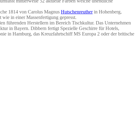
d umfasst mittlerweile 52 aktuelle Farben welche unendliche
 welche 1814 von Carolus Magnus
Hutschenreuther
in Hohenberg,
 wie in einer Massenfertigung gepresst.
en führenden Herstellern im Bereich Tischkultur. Das Unternehmen
ur in Bayern. Dibbern fertigt Spezielle Geschirre für Hotels,
onie in Hamburg, das Kreuzfahrtschiff MS Europa 2 oder der britische