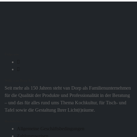
Folge uns
Wilh. van Dorp KG
Seit mehr als 150 Jahren steht van Dorp als Familienunternehmen
für die Qualität der Produkte und Professionalität in der Beratung
– und das für alles rund ums Thema Kochkultur, für Tisch- und
Tafel sowie die Gestaltung Ihrer Licht(t)räume.
Rechtliches
Allgemeine Geschäftsbedingungen
Zahlungsweisen