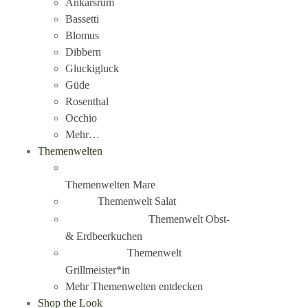
Ankarsrum
Bassetti
Blomus
Dibbern
Gluckigluck
Güde
Rosenthal
Occhio
Mehr…
Themenwelten
Themenwelten Mare
Themenwelt Salat
Themenwelt Obst-
& Erdbeerkuchen
Themenwelt
Grillmeister*in
Mehr Themenwelten entdecken
Shop the Look