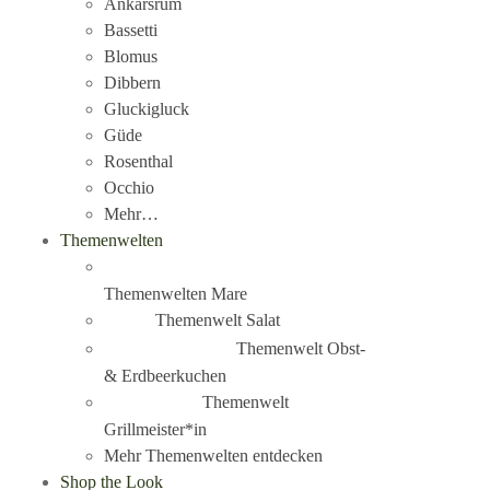
Ankarsrum
Bassetti
Blomus
Dibbern
Gluckigluck
Güde
Rosenthal
Occhio
Mehr…
Themenwelten
Themenwelten Mare
Themenwelt Salat
Themenwelt Obst-
& Erdbeerkuchen
Themenwelt
Grillmeister*in
Mehr Themenwelten entdecken
Shop the Look