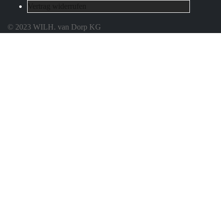
Vertrag widerrufen
© 2023 WILH. van Dorp KG