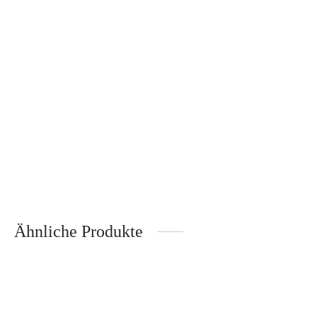
Lichtobjekt Kirche – Räder
Lichtobjekt Tanne – Räder
19,95
€
12,95
€
Inkl. 19% Mehrwertsteuer
Inkl. 19% Mehrwertsteuer
zzgl.
Versand
zzgl.
Versand
Lichtobjekt Engel – Räder
14,95
€
Inkl. 19% Mehrwertsteuer
zzgl.
Versand
Ähnliche Produkte