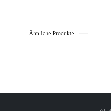
Ähnliche Produkte
Oster Vase Punkte – Räder
Perlen
Inkl. 19% Mehrwertsteuer
zzgl.
Versand
37,85
€
69,95
€
WILH