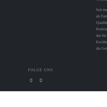
Seit me
als Fam
Qualitä
Profess
das fü
Kochkul
die Ges
FOLGE UNS