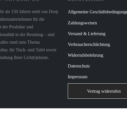
hr als 150 Jahren steht van Dorp
Allgemeine Geschäftsbedingung
ilienunternehmen für die
Zahlungsweisen
t der Produkte und
Versand & Lieferung
ionalität in der Beratung – und
r alles rund ums Thema
Verbraucherschlichtung
tur, für Tisch- und Tafel sowie
Widerrufsbelehrung
taltung Ihrer Licht(t)räume.
Datenschutz
Impressum
Vertrag widerrufen
© 2023 WILH. van Dorp KG