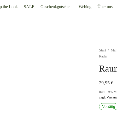
p the Look
SALE
Geschenkgutschein
Weblog
Über uns
Start
/
Mar
Räder
Raum
29,95
€
Inkl. 19% M
zzgl.
Versan
Vorrätig