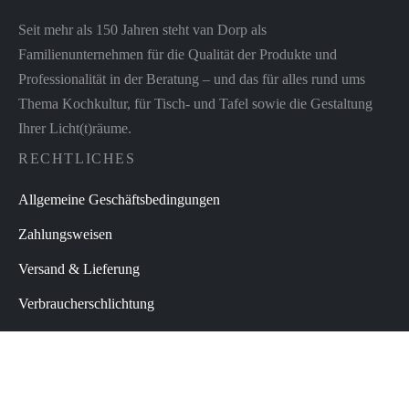
Seit mehr als 150 Jahren steht van Dorp als
Familienunternehmen für die Qualität der Produkte und
Professionalität in der Beratung – und das für alles rund ums
Thema Kochkultur, für Tisch- und Tafel sowie die Gestaltung
Ihrer Licht(t)räume.
RECHTLICHES
Allgemeine Geschäftsbedingungen
Zahlungsweisen
Versand & Lieferung
Verbraucherschlichtung
Widerrufsbelehrung
Datenschutz
Impressum