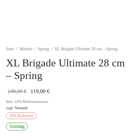
Start
/
Marken
/
Spring
/
XL Brigade Ultimate 28 cm – Spring
XL Brigade Ultimate 28 cm
– Spring
Ursprünglicher
Aktueller
149,00
€
119,00
€
Preis war:
Preis ist:
Inkl. 19% Mehrwertsteuer
zzgl.
Versand
149,00 €
119,00 €.
20
%
Reduziert
Vorrätig