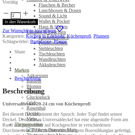
Vorrätig
Flaschen & Becher
Lunchboxen & Dosen
Universaldeckel
Sound & Licht
20-
Wallet & Pocket
In den Warenkorb
24
Haus & Garten
cm
Zur Wunschliste hinzufügen
Lampen & Leuchten
-
Kategorien:
Kochen in Edelstahl
,
Küchenprofi
,
Pfannen
Klemmleuchten
Küchenprofi
Schlagwörter:
Bratpfanne
,
Pfanne
Pendelleuchten
Menge
Stehleuchten
Share
Tischleuchten
Wandleuchten
Akkuleuchten
Marken
Ankarsrum
Beschreibung
Bassetti
Blomus
Beschreibung
Dibbern
Gluckigluck
Güde
Universaldeckel 20-24 cm von Küchenprofi
Rosenthal
Occhio
Bei diesem Deckel stimmt der Spruch: Jeder Topf findet seinen
Mehr…
Deckel. Denn dieser Universaldeckel hat eine abgestufte Form am
Themenwelten
Rand und passt daher auf Kochgeschirr in verschiedenen
Durchmessern. Er ist aus hitzebeständigem Borosilikatglas gefertigt,