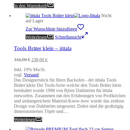
In den Warenkorb
Nicht
auf Lager
Zur Wunschliste hinzufügen
Weiterlesen
Schnellansicht
Tools Bräter klein – iittala
Ursprünglicher
Aktueller
316,90
€
238,00
€
Preis
Preis
Inkl. 19% MwSt.
war:
ist:
zzgl.
Versand
316,90 €
238,00 €.
Das Designerstück für Ihren Backofen - der iittala Tools
Bräter klein Die Tools-Serie welche den Tools Bräter klein
beinhaltet wurde 1998 von Björn Dahlström für iittala
entworfen. Zusammen mit den Erfahrungen von Profiköchen
und umfangreichem Material-Know-how wurde das zeitlose
Design von Dahlström umgesetzt. Dabei sind die großzügig
dimensionierten Töpfe und…
Weiterlesen