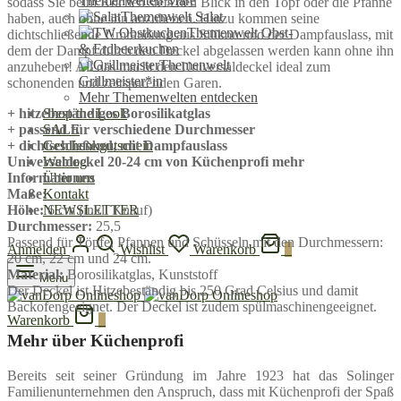
Themenwelten Mare
sodass Sie beim Kochen stets den Blick in den Topf oder die Pfanne
Themenwelt Salat
haben, auch ohne ihn anzuheben. Hinzu kommen seine
Themenwelt Obst-
dichtschließende Umrandung aus Silikon und der Dampfauslass, mit
& Erdbeerkuchen
dem der Dampf durch den Deckel abgelassen werden kann ohne ihn
Themenwelt
anzuheben! All das macht den Universaldeckel ideal zum
Grillmeister*in
schonenden und zeitsparenden Garen.
Mehr Themenwelten entdecken
+ hitzebeständiges Borosilikatglas
Shop the Look
+ passend für verschiedene Durchmesser
SALE
+ dichtschließend, mit Dampfauslass
Geschenkgutschein
Universaldeckel 20-24 cm von Küchenprofi mehr
Weblog
Informationen
Über uns
Maße:
Kontakt
Höhe:
6
cm (inkl. Knauf)
NEWSLETTER
Durchmesser:
25,5
Passend für Töpfe, Pfannen und Schüsseln mit den Durchmessern:
Anmelden
Wishlist
Warenkorb
0
20 cm, 22 cm und 24 cm.
Material:
Borosilikatglas, Kunststoff
Menu
Der Deckel ist Hitzebeständig bis 250 Grad Celsius und damit
Backofengeeignet. Der Deckel ist zudem spülmaschinengeeignet.
Warenkorb
0
Mehr über Küchenprofi
Bereits seit seiner Gründung im Jahre 1923 hat das Solinger
Familienunternehmen den Anspruch, dass mit Küchenprofi der Spaß