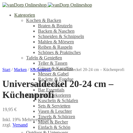
Kategorien
Kochen & Backen
Braten & Brutzeln
Backen & Naschen
Schneiden & Schnipseln
Mahlen & Mörsern
Reiben & Raspeln
Schönes & Praktisches
Tafeln & Genießen
Teller & Tassen
Gläser & Karaffen
Start
/
Marken
/
Küchenprofi
/
Universaldeckel 20-24 cm – Küchenprofi
Messer & Gabel
Raclette & Fondue
Universaldeckel 20-24 cm –
Kaffee & Tee
Bar Essentials
Küchenprofi
Kuscheln & Dekorieren
Kuscheln & Schlafen
Sets & Servietten
19,95
€
Vasen & Leuchter
Towels & Schürzen
Inkl. 19% Mehrwertsteuer
Mugs & Becher
zzgl.
Versand
Einfach & Schön
Outdoor & Unterwegs