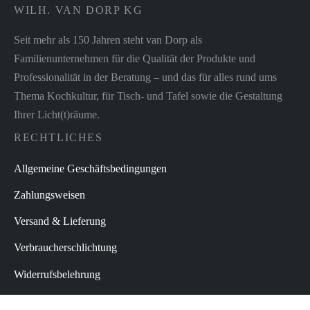
WILH. VAN DORP KG
Seit mehr als 150 Jahren steht van Dorp als
Familienunternehmen für die Qualität der Produkte und
Professionalität in der Beratung – und das für alles rund ums
Thema Kochkultur, für Tisch- und Tafel sowie die Gestaltung
Ihrer Licht(t)räume.
RECHTLICHES
Allgemeine Geschäftsbedingungen
Zahlungsweisen
Versand & Lieferung
Verbraucherschlichtung
Widerrufsbelehrung
Datenschutz