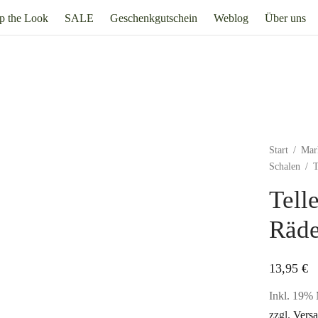
p the Look
SALE
Geschenkgutschein
Weblog
Über uns
Start
/
Mar
Schalen
/
T
Tell
Räde
13,95
€
Inkl. 19% 
zzgl.
Vers