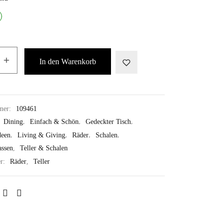
In den Warenkorb
mer:
109461
:
Dining
,
Einfach & Schön
,
Gedeckter Tisch
,
deen
,
Living & Giving
,
Räder
,
Schalen
,
assen
,
Teller & Schalen
er:
Räder
,
Teller