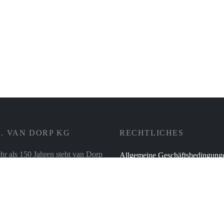
Kuro Kaffeetasse – ASA
Blue Fluted Mega Teller flach 2
Inkl. 19%
zzgl.
No.6 – Royal Copenhagen
Mehrwertsteuer
Versand
Inkl. 19% MwSt.
zzgl.
94,00
€
. VAN DORP KG
RECHTLICHES
hr als 150 Jahren steht van Dorp
Allgemeine Geschäftsbedingung
ilienunternehmen für die
Zahlungsweisen
t der Produkte und
Versand & Lieferung
ionalität in der Beratung – und
r alles rund ums Thema
Verbraucherschlichtung
tur, für Tisch- und Tafel sowie