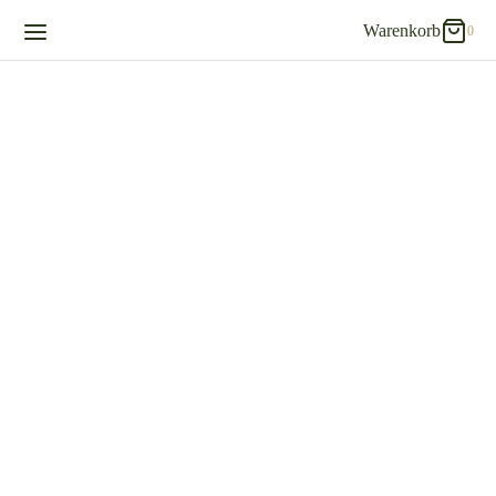
Warenkorb
0
0
Warenkorb
Updating…
Es befinden sich keine Produkte im Warenkorb.
Einkaufen fortsetzen