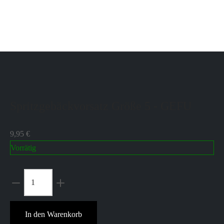
Messlöffel Set aus Edelstahl ist das keine Problem mehr. Das Set
besteht aus vier unterschiedlich…
In den Warenkorb
Spritzgebäckvorsatz Größe 5 - GEFU
9,95
€
Vorrätig
Spritzgebäckvorsatz
Größe
5
In den Warenkorb
-