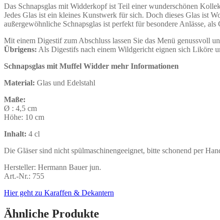
Das Schnapsglas mit Widderkopf ist Teil einer wunderschönen Kollek
Jedes Glas ist ein kleines Kunstwerk für sich. Doch dieses Glas ist W
außergewöhnliche Schnapsglas ist perfekt für besondere Anlässe, al
Mit einem Digestif zum Abschluss lassen Sie das Menü genussvoll und
Übrigens:
Als Digestifs nach einem Wildgericht eignen sich Liköre u
Schnapsglas mit Muffel Widder mehr Informationen
Material:
Glas und Edelstahl
Maße
:
Ø : 4,5 cm
Höhe: 10 cm
Inhalt:
4 cl
Die Gläser sind nicht spülmaschinengeeignet, bitte schonend per Han
Hersteller: Hermann Bauer jun.
Art.-Nr.: 755
Hier geht zu Karaffen & Dekantern
Ähnliche Produkte