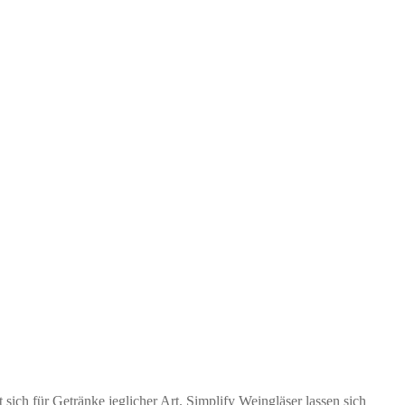
sich für Getränke jeglicher Art. Simplify Weingläser lassen sich