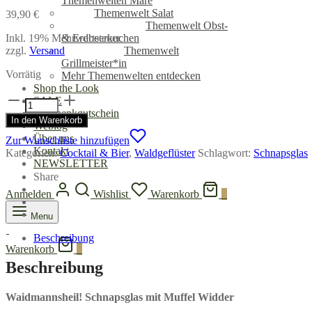
Themenwelten Mare
Themenwelt Salat
39,90
€
Themenwelt Obst-
Inkl. 19% Mehrwertsteuer
& Erdbeerkuchen
zzgl.
Versand
Themenwelt
Grillmeister*in
Vorrätig
Mehr Themenwelten entdecken
Shop the Look
Schnapsglas
SALE
mit
Geschenkgutschein
In den Warenkorb
Muffel
Weblog
Widder
Über uns
Zur Wunschliste hinzufügen
Menge
Kontakt
Kategorien:
Cocktail & Bier
,
Waldgeflüster
Schlagwort:
Schnapsglas
NEWSLETTER
Share
Anmelden
Wishlist
Warenkorb
0
Menu
Beschreibung
Warenkorb
0
Beschreibung
Waidmannsheil! Schnapsglas mit Muffel Widder