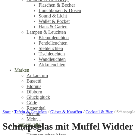
Flaschen & Becher
Lunchboxen & Dosen
Sound & Licht
Wallet & Pocket
Haus & Garten
Lampen & Leuchten
Klemmleuchten
Pendelleuchten
Stehleuchten
Tischleuchten
Wandleuchten
Akkuleuchten
Marken
Ankarsrum
Bassetti
Blomus
Dibbern
Gluckigluck
Güde
Rosenthal
Start
/
Tafeln & Genießen
/
Gläser & Karaffen
/
Cocktail & Bier
/
Schnapsgla
Occhio
Mehr…
Schnapsglas mit Muffel Widder
Themenwelten