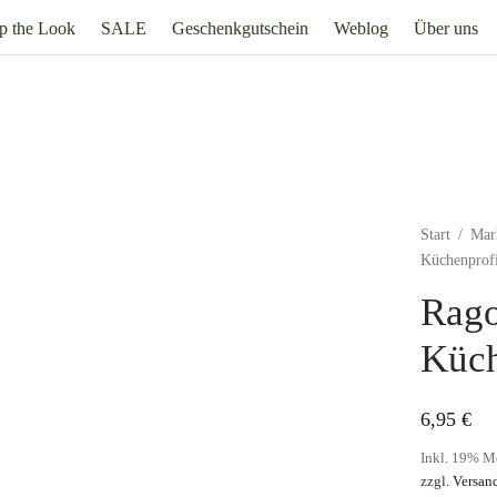
p the Look
SALE
Geschenkgutschein
Weblog
Über uns
Start
/
Mar
Küchenprof
Rago
Küch
6,95
€
Inkl. 19% M
zzgl.
Versan