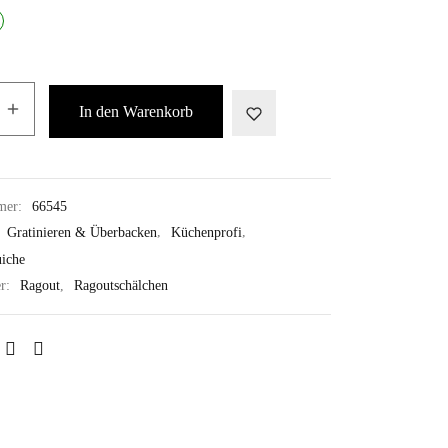
In den Warenkorb
mer:
66545
:
Gratinieren & Überbacken
,
Küchenprofi
,
iche
er:
Ragout
,
Ragoutschälchen