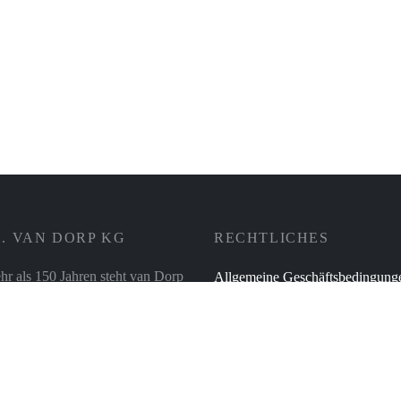
lle Buche mit Kugellager
Eiertrenner aus Edelstahl
Inkl. 19% Mehrwertsteuer
zzgl.
Versand
Inkl. 19% Mehrwertsteuer
zzgl
11,95
€
. VAN DORP KG
RECHTLICHES
hr als 150 Jahren steht van Dorp
Allgemeine Geschäftsbedingung
ilienunternehmen für die
Zahlungsweisen
t der Produkte und
Versand & Lieferung
ionalität in der Beratung – und
r alles rund ums Thema
Verbraucherschlichtung
tur, für Tisch- und Tafel sowie