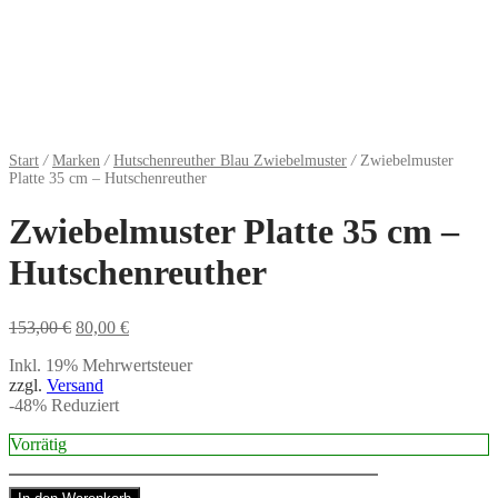
Start
/
Marken
/
Hutschenreuther Blau Zwiebelmuster
/
Zwiebelmuster
Platte 35 cm – Hutschenreuther
Zwiebelmuster Platte 35 cm –
Hutschenreuther
Ursprünglicher
Aktueller
153,00
€
80,00
€
Preis
Preis
Inkl. 19% Mehrwertsteuer
war:
ist:
zzgl.
Versand
153,00 €
80,00 €.
-
48
%
Reduziert
Vorrätig