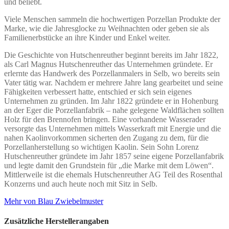
und beliebt.
Viele Menschen sammeln die hochwertigen Porzellan Produkte der
Marke, wie die Jahresglocke zu Weihnachten oder geben sie als
Familienerbstücke an ihre Kinder und Enkel weiter.
Die Geschichte von Hutschenreuther beginnt bereits im Jahr 1822,
als Carl Magnus Hutschenreuther das Unternehmen gründete. Er
erlernte das Handwerk des Porzellanmalers in Selb, wo bereits sein
Vater tätig war. Nachdem er mehrere Jahre lang gearbeitet und seine
Fähigkeiten verbessert hatte, entschied er sich sein eigenes
Unternehmen zu gründen. Im Jahr 1822 gründete er in Hohenburg
an der Eger die Porzellanfabrik – nahe gelegene Waldflächen sollten
Holz für den Brennofen bringen. Eine vorhandene Wasserader
versorgte das Unternehmen mittels Wasserkraft mit Energie und die
nahen Kaolinvorkommen sicherten den Zugang zu dem, für die
Porzellanherstellung so wichtigen Kaolin. Sein Sohn Lorenz
Hutschenreuther gründete im Jahr 1857 seine eigene Porzellanfabrik
und legte damit den Grundstein für „die Marke mit dem Löwen“.
Mittlerweile ist die ehemals Hutschenreuther AG Teil des Rosenthal
Konzerns und auch heute noch mit Sitz in Selb.
Mehr von Blau Zwiebelmuster
Zusätzliche Herstellerangaben