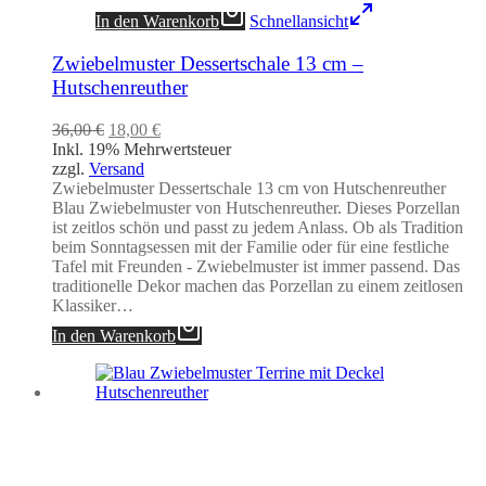
In den Warenkorb
Schnellansicht
Zwiebelmuster Dessertschale 13 cm –
Hutschenreuther
Ursprünglicher
Aktueller
36,00
€
18,00
€
Preis
Preis
Inkl. 19% Mehrwertsteuer
war:
ist:
zzgl.
Versand
36,00 €
18,00 €.
Zwiebelmuster Dessertschale 13 cm von Hutschenreuther
Blau Zwiebelmuster von Hutschenreuther. Dieses Porzellan
ist zeitlos schön und passt zu jedem Anlass. Ob als Tradition
beim Sonntagsessen mit der Familie oder für eine festliche
Tafel mit Freunden - Zwiebelmuster ist immer passend. Das
traditionelle Dekor machen das Porzellan zu einem zeitlosen
Klassiker…
In den Warenkorb