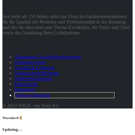
Wilh. van Dorp KG
Seit mehr als 150 Jahren steht van Dorp als Familienunternehmen
für die Qualität der Produkte und Professionalität in der Beratung –
und das für alles rund ums Thema Kochkultur, für Tisch- und Tafel
sowie die Gestaltung Ihrer Licht(t)räume.
Rechtliches
Allgemeine Geschäftsbedingungen
Zahlungsweisen
Versand & Lieferung
Verbraucherschlichtung
Widerrufsbelehrung
Datenschutz
Impressum
Vertrag widerrufen
© 2023 WILH. van Dorp KG
Warenkorb
0
Updating…