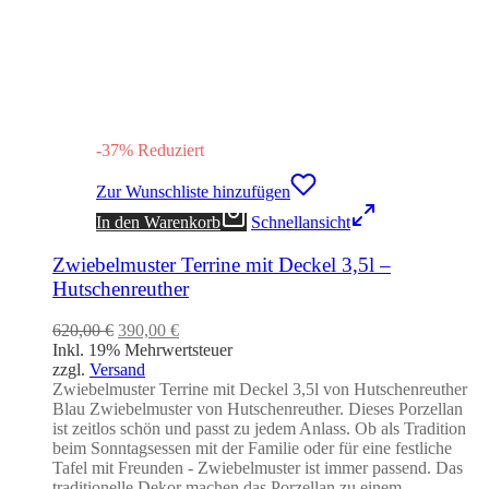
-
37
%
Reduziert
Zur Wunschliste hinzufügen
In den Warenkorb
Schnellansicht
Zwiebelmuster Terrine mit Deckel 3,5l –
Hutschenreuther
Ursprünglicher
Aktueller
620,00
€
390,00
€
Preis
Preis
Inkl. 19% Mehrwertsteuer
war:
ist:
zzgl.
Versand
620,00 €
390,00 €.
Zwiebelmuster Terrine mit Deckel 3,5l von Hutschenreuther
Blau Zwiebelmuster von Hutschenreuther. Dieses Porzellan
ist zeitlos schön und passt zu jedem Anlass. Ob als Tradition
beim Sonntagsessen mit der Familie oder für eine festliche
Tafel mit Freunden - Zwiebelmuster ist immer passend. Das
traditionelle Dekor machen das Porzellan zu einem