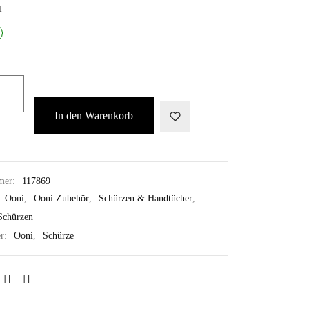
d
In den Warenkorb
mer:
117869
:
Ooni
,
Ooni Zubehör
,
Schürzen & Handtücher
,
Schürzen
er:
Ooni
,
Schürze