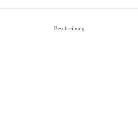
Beschreibung
Geschirrtuch Artischocke – Frohs
rtuch Spatz metallicblau –
Inkl. 19% Mehrwertsteuer
zzgl
17,95
€
ff