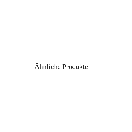
Ähnliche Produkte
Schürze Keiler – Frohstoff
Geschir
Inkl. 19% Mehrwertsteuer
zzgl.
Versand
44,90
€
Frohsto