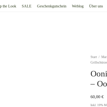
p the Look
SALE
Geschenkgutschein
Weblog
Über uns
Start
/
Mar
Grillschürz
Ooni
– Oo
60,00
€
Inkl. 19% M