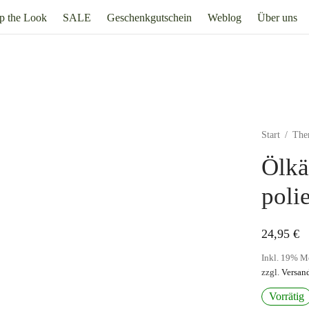
p the Look
SALE
Geschenkgutschein
Weblog
Über uns
Start
/
The
Ölkä
polie
24,95
€
Inkl. 19% M
zzgl.
Versan
Vorrätig