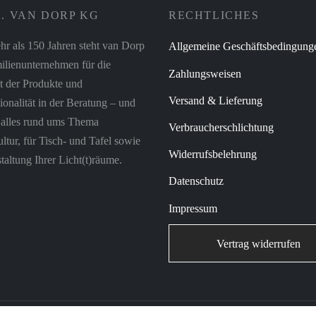
. VAN DORP KG
RECHTLICHES
hr als 150 Jahren steht van Dorp
Allgemeine Geschäftsbedingung
ilienunternehmen für die
Zahlungsweisen
t der Produkte und
Versand & Lieferung
ionalität in der Beratung – und
r alles rund ums Thema
Verbraucherschlichtung
tur, für Tisch- und Tafel sowie
Widerrufsbelehrung
taltung Ihrer Licht(t)räume.
Datenschutz
Impressum
Vertrag widerrufen