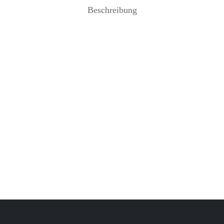
Beschreibung
und Backschaufel aus Edelstahl
Portionierer Premium 4 cm
orp
Inkl. 19% Mehrwertsteuer
zzgl
28,90
€
Inkl. 19% Mehrwertsteuer
zzgl.
Versand