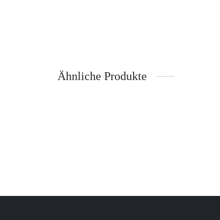
Ähnliche Produkte
Timer Speed Cool grey – Zassenhaus
Koch- 
– vanD
Inkl. 19% Mehrwertsteuer
zzgl.
Versand
16,95
€
10,95
€