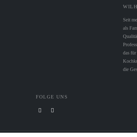
WILH
Seit me
als Fam
Qualitä
Profess
das fü
Kochkul
die Ges
FOLGE UNS