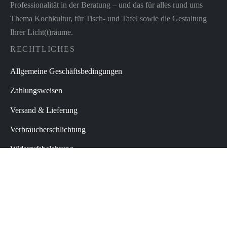
Professionalität in der Beratung – und das für alles rund ums
Thema Kochkultur, für Tisch- und Tafel sowie die Gestaltung
Ihrer Licht(t)räume.
RECHTLICHES
Allgemeine Geschäftsbedingungen
Zahlungsweisen
Versand & Lieferung
Verbraucherschlichtung
Widerrufsbelehrung
Datenschutz
Impressum
Vertrag widerrufen